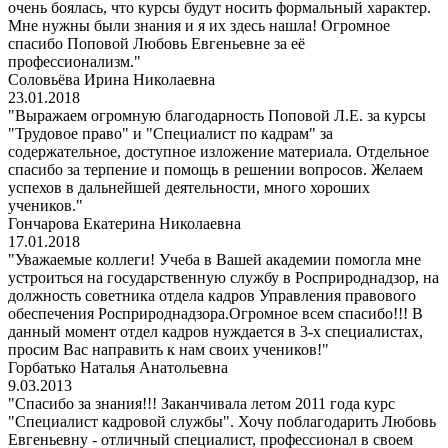
очень боялась, что курсы будут носить формальный характер.
Мне нужны были знания и я их здесь нашла! Огромное
спасибо Поповой Любовь Евгеньевне за её
профессионализм."
Соловьёва Ирина Николаевна
23.01.2018
"Выражаем огромную благодарность Поповой Л.Е. за курсы
"Трудовое право" и "Специалист по кадрам" за
содержательное, доступное изложение материала. Отдельное
спасибо за терпение и помощь в решении вопросов. Желаем
успехов в дальнейшей деятельности, много хороших
учеников."
Гончарова Екатерина Николаевна
17.01.2018
"Уважаемые коллеги! Учеба в Вашей академии помогла мне
устроиться на государственную службу в Росприроднадзор, на
должность советника отдела кадров Управления правового
обеспечения Росприроднадзора.Огромное всем спасибо!!! В
данный момент отдел кадров нуждается в 3-х специалистах,
просим Вас направить к нам своих учеников!"
Горбатько Наталья Анатольевна
9.03.2013
"Спасибо за знания!!! Заканчивала летом 2011 года курс
"Специалист кадровой службы". Хочу поблагодарить Любовь
Евгеньевну - отличный специалист, профессионал в своем