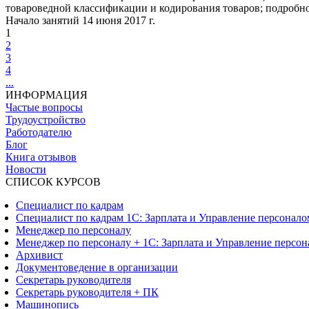
товароведной классификации и кодирования товаров; подробно
Начало занятий 14 июня 2017 г.
1
2
3
4
...
ИНФОРМАЦИЯ
Частые вопросы
Трудоустройство
Работодателю
Блог
Книга отзывов
Новости
СПИСОК КУРСОВ
Специалист по кадрам
Специалист по кадрам 1С: Зарплата и Управление персонало
Менеджер по персоналу
Менеджер по персоналу + 1С: Зарплата и Управление персон
Архивист
Документоведение в организации
Секретарь руководителя
Секретарь руководителя + ПК
Машинопись