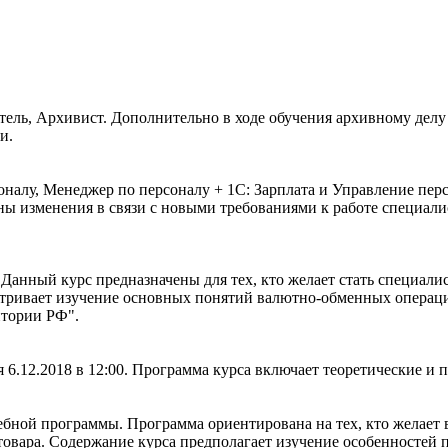
ель, Архивист. Дополнительно в ходе обучения архивному делу
и.
алу, Менеджер по персоналу + 1С: Зарплата и Управление перс
ены изменения в связи с новыми требованиями к работе специал
Данный курс предназначены для тех, кто желает стать специали
атривает изучение основных понятий валютно-обменных операц
итории РФ".
6.12.2018 в 12:00. Программа курса включает теоретические и п
ебной программы. Программа ориентирована на тех, кто желает 
товара. Содержание курса предполагает изучение особенностей 