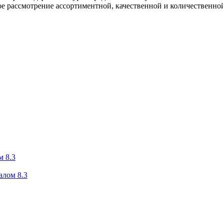
е рассмотрение ассортиментной, качественной и количественно
м 8.3
алом 8.3